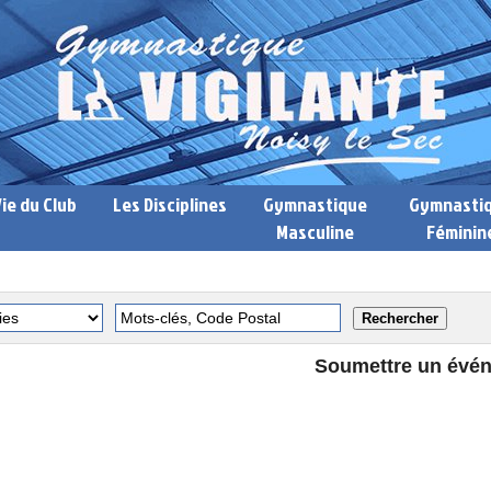
Vie du Club
Les Disciplines
Gymnastique
Gymnasti
Masculine
Féminin
Soumettre un évé