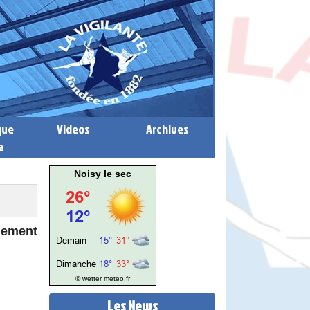
que
Videos
Archives
e
Noisy le sec
nement
© wetter
meteo.fr
Les News