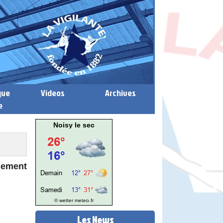
que
Videos
Archives
e
Noisy le sec
nement
© wetter
meteo.fr
Les News