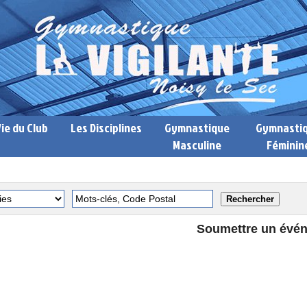
Vie du Club
Les Disciplines
Gymnastique
Gymnasti
Masculine
Féminin
Soumettre un évé