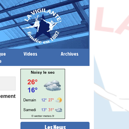
que
Videos
Archives
e
Noisy le sec
nement
© wetter
meteo.fr
Les News