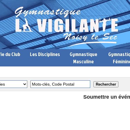
Vie du Club
Les Disciplines
Gymnastique
Gymnasti
Masculine
Féminin
Soumettre un évé