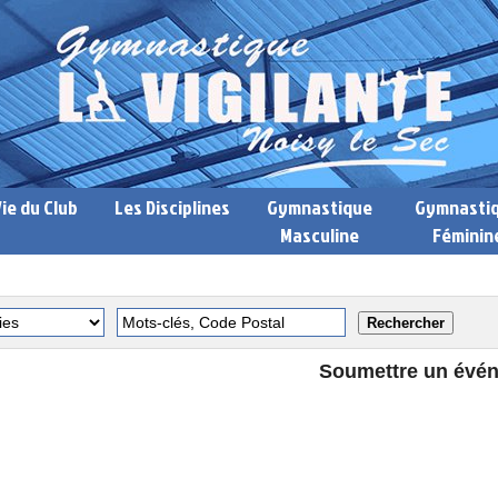
Vie du Club
Les Disciplines
Gymnastique
Gymnasti
Masculine
Féminin
Soumettre un évé