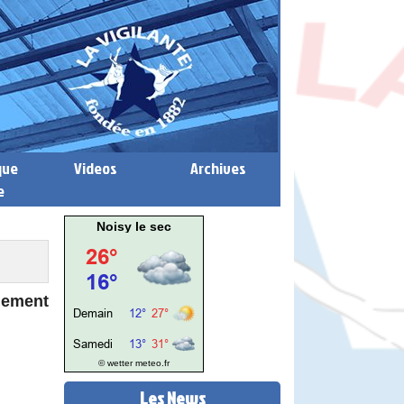
que
Videos
Archives
e
Noisy le sec
nement
© wetter
meteo.fr
Les News