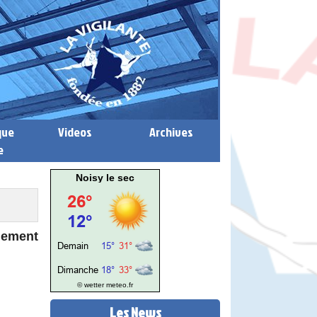
que
Videos
Archives
e
Noisy le sec
nement
© wetter
meteo.fr
Les News