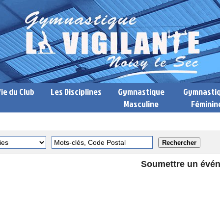
Vie du Club
Les Disciplines
Gymnastique
Gymnasti
Masculine
Féminin
Soumettre un évé